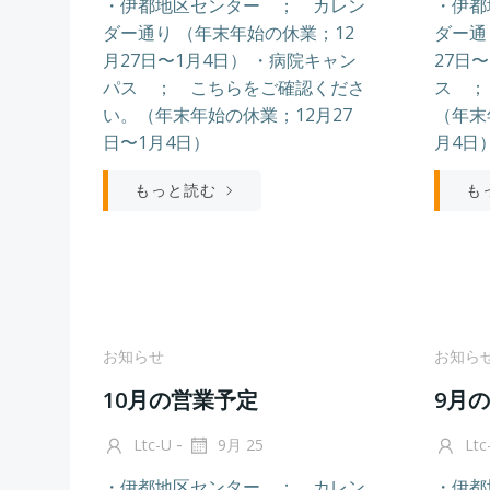
・伊都地区センター ； カレン
・伊都
ダー通り （年末年始の休業；12
ダー通
月27日〜1月4日） ・病院キャン
27日
パス ； こちらをご確認くださ
ス ；
い。（年末年始の休業；12月27
（年末
日〜1月4日）
月4日
もっと読む
も
お知らせ
お知ら
10月の営業予定
9月
-
Ltc-U
9月 25
Ltc
・伊都地区センター ； カレン
・伊都