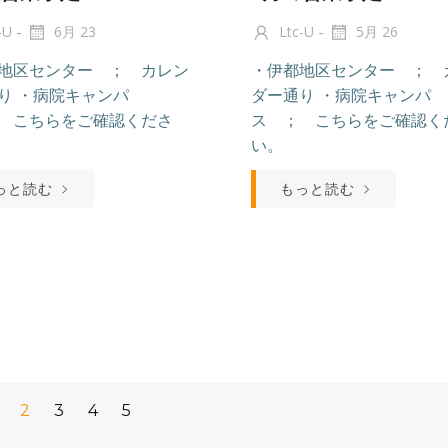
-
-
-U
6月 23
Ltc-U
5月 26
地区センター ； カレン
・伊都地区センター ； 
り ・病院キャンパ
ダー通り ・病院キャンパ
 こちらをご確認くださ
ス ； こちらをご確認く
い。
っと読む
もっと読む
固
固
固
固
固
2
3
4
5
定
定
定
定
定