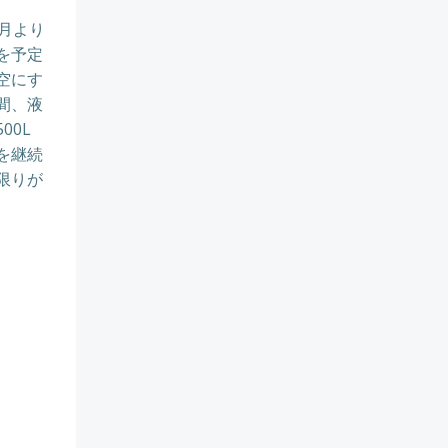
月より
を予定
空にす
間、液
00L
を継続
限りが