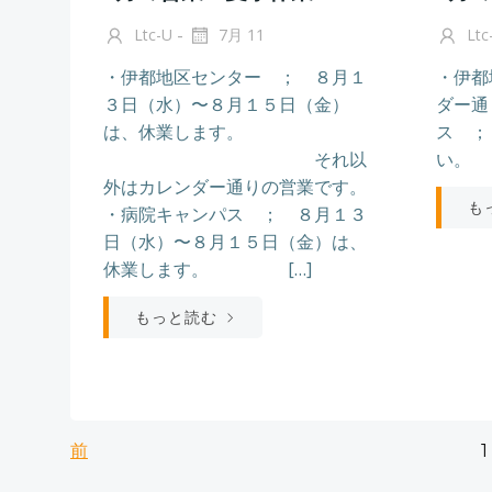
-
Ltc-U
7月 11
Ltc
・伊都地区センター ； ８月１
・伊都
３日（水）〜８月１５日（金）
ダー通
は、休業します。
ス ；
それ以
い。
外はカレンダー通りの営業です。
も
・病院キャンパス ； ８月１３
日（水）〜８月１５日（金）は、
休業します。 […]
もっと読む
投
投
前
1