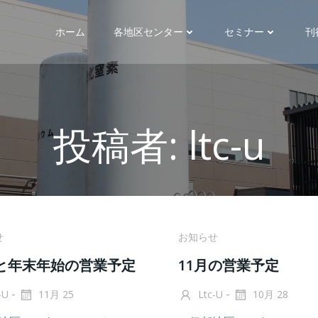
ホーム
各地区センター
セミナー
刊
投稿者:
ltc-u
せ
お知らせ
月と年末年始の営業予定
11月の営業予定
-
-
-U
11月 25
Ltc-U
10月 28