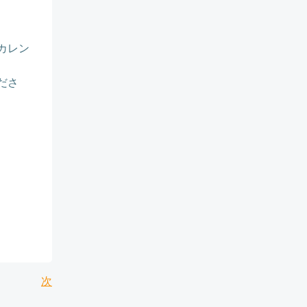
カレン
ださ
投
次