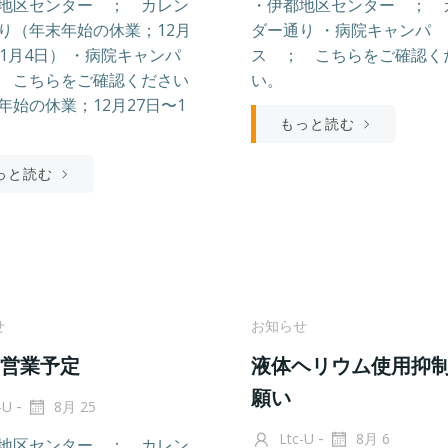
地区センター ； カレン
・伊都地区センター ； 
り（年末年始の休業；12月
ダー通り ・病院キャンパ
〜1月4日） ・病院キャンパ
ス ； こちらをご確認く
 こちらをご確認ください
い。
年始の休業；12月27日〜1
もっと読む
）
っと読む
せ
お知らせ
の営業予定
液体ヘリウム使用抑
願い
-
-U
8月 25
-
Ltc-U
8月 6
地区センター ； カレン