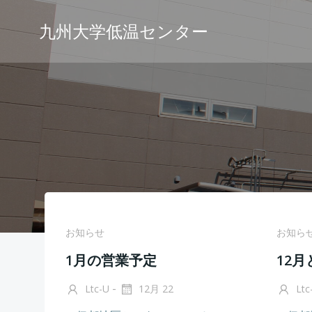
コ
ン
九州大学低温センター
テ
ン
ツ
へ
ス
キ
ッ
プ
お知らせ
お知ら
1月の営業予定
12
-
Ltc-U
12月 22
Ltc