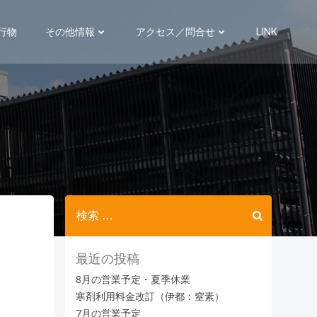
行物
その他情報
アクセス／問合せ
LINK
最近の投稿
8月の営業予定・夏季休業
寒剤利用料金改訂（伊都：窒素）
7月の営業予定